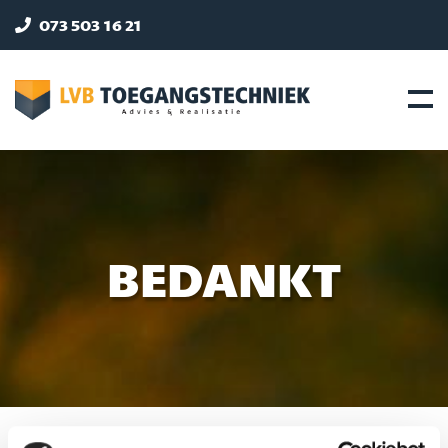
073 503 16 21
INFO@LVB-BERLICUM.NL
BEDANKT