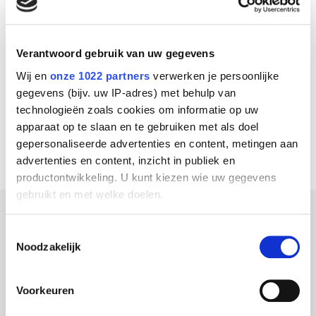
BEDANKT VOOR UW BERICHT!
Verantwoord gebruik van uw gegevens
Uw bericht is verzonden. Wij nemen zo spoedig
Wij en
onze 1022 partners
verwerken je persoonlijke
mogelijk contact met u op.
gegevens (bijv. uw IP-adres) met behulp van
Terug naar de homepage
technologieën zoals cookies om informatie op uw
apparaat op te slaan en te gebruiken met als doel
gepersonaliseerde advertenties en content, metingen aan
advertenties en content, inzicht in publiek en
productontwikkeling. U kunt kiezen wie uw gegevens
gebruikt en met welke doelen.
Als u het toestaat, willen we ook graag:
Toestemmingsselectie
Noodzakelijk
Informatie verzamelen over uw geografische
locatie, die tot een paar meter nauwkeurig kan zijn
Uw apparaat identificeren door het actief te
Voorkeuren
scannen op specifieke eigenschappen (fingerprinting)